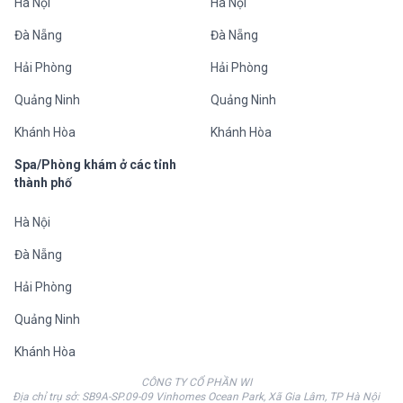
Hà Nội
Hà Nội
Đà Nẵng
Đà Nẵng
Hải Phòng
Hải Phòng
Quảng Ninh
Quảng Ninh
Khánh Hòa
Khánh Hòa
Spa/Phòng khám ở các tỉnh
thành phố
Hà Nội
Đà Nẵng
Hải Phòng
Quảng Ninh
Khánh Hòa
CÔNG TY CỔ PHẦN WI
Địa chỉ trụ sở: SB9A-SP.09-09 Vinhomes Ocean Park, Xã Gia Lâm, TP Hà Nội