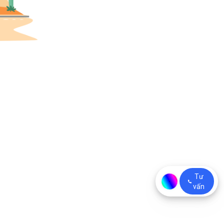
Tư
vấn