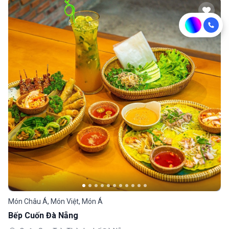
Món Châu Á, Món Việt, Món Á
Bếp Cuốn Đà Nẵng