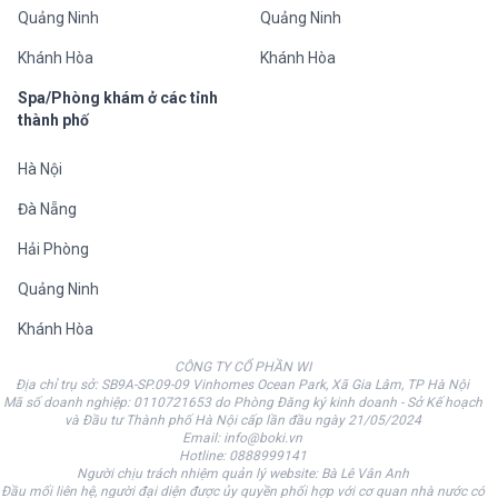
Quảng Ninh
Quảng Ninh
Khánh Hòa
Khánh Hòa
Spa/Phòng khám ở các tỉnh
thành phố
Hà Nội
Đà Nẵng
Hải Phòng
Quảng Ninh
Khánh Hòa
CÔNG TY CỔ PHẦN WI
Địa chỉ trụ sở: SB9A-SP.09-09 Vinhomes Ocean Park, Xã Gia Lâm, TP Hà Nội
Mã số doanh nghiệp: 0110721653 do Phòng Đăng ký kinh doanh - Sở Kế hoạch
và Đầu tư Thành phố Hà Nội cấp lần đầu ngày 21/05/2024
Email: info@boki.vn
Hotline: 0888999141
Người chịu trách nhiệm quản lý website: Bà Lê Vân Anh
Đầu mối liên hệ, người đại diện được ủy quyền phối hợp với cơ quan nhà nước có