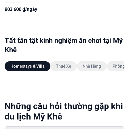
803.600 ₫/ngày
Tất tần tật kinh nghiệm ăn chơi tại Mỹ
Khê
Homestays & Villa
Thuê Xe
Nhà Hàng
Phòng K
Những câu hỏi thường gặp khi
du lịch Mỹ Khê