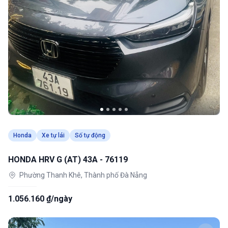
Honda
Xe tự lái
Số tự động
HONDA HRV G (AT) 43A - 76119
Phường Thanh Khê, Thành phố Đà Nẵng
1.056.160 ₫/ngày