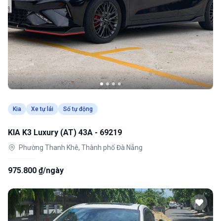
Kia
Xe tự lái
Số tự động
KIA K3 Luxury (AT) 43A - 69219
Phường Thanh Khê, Thành phố Đà Nẵng
975.800 ₫/ngày