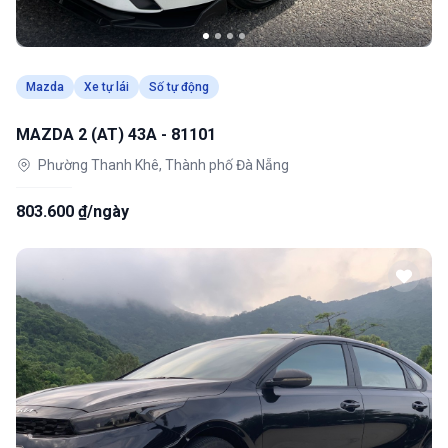
Mazda
Xe tự lái
Số tự động
MAZDA 2 (AT) 43A - 81101
Phường Thanh Khê, Thành phố Đà Nẵng
803.600 ₫/ngày