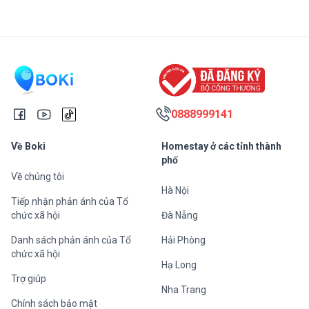
nhờ không gian yên bình, các điểm tham quan văn hóa
phí mà vẫn tận hưởng kỳ nghỉ đáng nhớ tại Phong Thái
và lịch sử phù hợp với mọi lứa tuổi. Bạn có thể cùng gia
đình tham quan các làng nghề truyền thống, tổ chức dã
ngoại tại đầm Chuồn hoặc thưởng thức các món ăn
đặc sản tại các nhà hàng địa phương để có những trải
nghiệm ý nghĩa và đáng nhớ
0888999141
Về Boki
Homestay ở các tỉnh thành
phố
Về chúng tôi
Hà Nội
Tiếp nhận phản ánh của Tổ
chức xã hội
Đà Nẵng
Danh sách phản ánh của Tổ
Hải Phòng
chức xã hội
Hạ Long
Trợ giúp
Nha Trang
Chính sách bảo mật