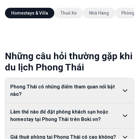
Homestays & Villa
Thuê Xe
Nhà Hàng
Phòng K
Những câu hỏi thường gặp khi
du lịch Phong Thái
Phong Thái có những điểm tham quan nổi bật
nào?
Phong Thái nổi tiếng với các làng nghề truyền thống
Làm thế nào để đặt phòng khách sạn hoặc
như làm nón lá, đan lát và các ngôi đình, chùa cổ kính
homestay tại Phong Thái trên Boki.vn?
mang đậm giá trị văn hóa. Ngoài ra, bạn có thể tận
hưởng không gian xanh mát của những cánh đồng lúa
Đặt phòng tại Phong Thái trên Boki.vn rất dễ dàng. Bạn
Giá thuê phòng tại Phong Thái có cao không?