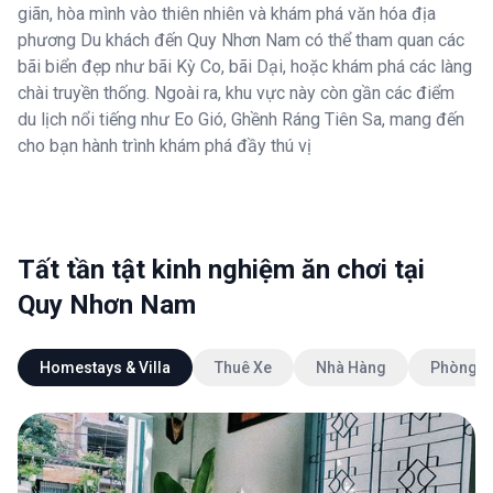
giãn, hòa mình vào thiên nhiên và khám phá văn hóa địa
phương Du khách đến Quy Nhơn Nam có thể tham quan các
bãi biển đẹp như bãi Kỳ Co, bãi Dại, hoặc khám phá các làng
chài truyền thống. Ngoài ra, khu vực này còn gần các điểm
du lịch nổi tiếng như Eo Gió, Ghềnh Ráng Tiên Sa, mang đến
cho bạn hành trình khám phá đầy thú vị
Tất tần tật kinh nghiệm ăn chơi tại
Quy Nhơn Nam
Homestays & Villa
Thuê Xe
Nhà Hàng
Phòng K