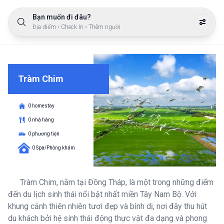
Bạn muốn đi đâu?
Địa điểm • Check In • Thêm người
Tràm Chim
0 homestay
0 nhà hàng
0 phương tiện
0 Spa/Phòng khám
Tràm Chim, nằm tại Đồng Tháp, là một trong những điểm
đến du lịch sinh thái nổi bật nhất miền Tây Nam Bộ. Với
khung cảnh thiên nhiên tươi đẹp và bình dị, nơi đây thu hút
du khách bởi hệ sinh thái động thực vật đa dạng và phong