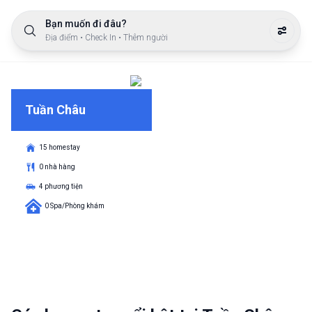
Bạn muốn đi đâu?
Địa điểm • Check In • Thêm người
Tuần Châu
15 homestay
0 nhà hàng
4 phương tiện
0 Spa/Phòng khám