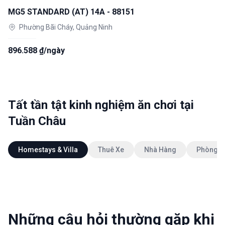
MG5 STANDARD (AT) 14A - 88151
Phường Bãi Cháy, Quảng Ninh
896.588 ₫/ngày
Tất tần tật kinh nghiệm ăn chơi tại
Tuần Châu
Homestays & Villa
Thuê Xe
Nhà Hàng
Phòng K
Những câu hỏi thường gặp khi