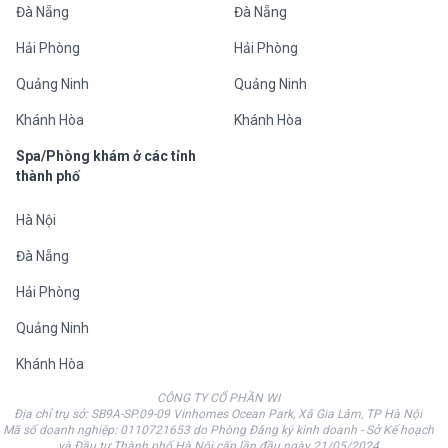
Đà Nẵng
Đà Nẵng
Hải Phòng
Hải Phòng
Quảng Ninh
Quảng Ninh
Khánh Hòa
Khánh Hòa
Spa/Phòng khám ở các tỉnh
thành phố
Hà Nội
Đà Nẵng
Hải Phòng
Quảng Ninh
Khánh Hòa
CÔNG TY CỔ PHẦN WI
Địa chỉ trụ sở: SB9A-SP.09-09 Vinhomes Ocean Park, Xã Gia Lâm, TP Hà Nội
Mã số doanh nghiệp: 0110721653 do Phòng Đăng ký kinh doanh - Sở Kế hoạch
và Đầu tư Thành phố Hà Nội cấp lần đầu ngày 21/05/2024