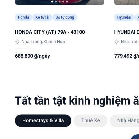
Honda
Xe tự lái
Số tự động
Hyundai
X
HONDA CITY (AT) 79A - 43100
HYUNDAI E
Nha Trang, Khánh Hòa
Nha Tran
688.800 ₫/ngày
779.492 ₫
Tất tần tật kinh nghiệm 
Homestays & Villa
Thuê Xe
Nhà Hàn