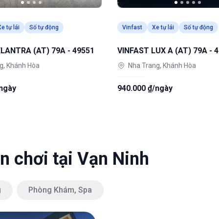
e tự lái
Số tự động
Vinfast
Xe tự lái
Số tự động
LANTRA (AT) 79A - 49551
VINFAST LUX A (AT) 79A - 
g, Khánh Hòa
Nha Trang, Khánh Hòa
/ngày
940.000 ₫/ngày
ăn chơi tại Vạn Ninh
g
Phòng Khám, Spa