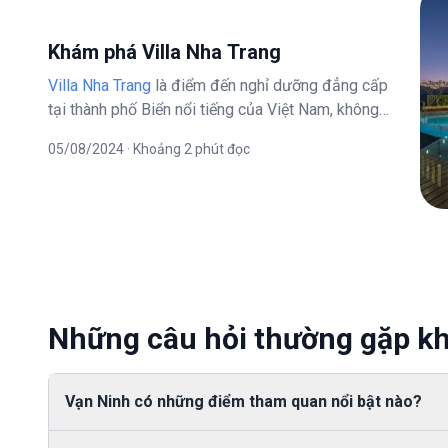
Khám phá Villa Nha Trang
Villa Nha Trang
là điểm đến nghỉ dưỡng đẳng cấp
tại thành phố Biển nổi tiếng của Việt Nam, không
chỉ được biết đến với những bãi biển đẹp mà còn
05/08/2024 · Khoảng 2 phút đọc
là nơi có nhiều khu nghỉ dưỡng cao cấp. Trong đó,
các villa tại Nha Trang là lựa chọn lý tưởng cho
những ai mong muốn một kỳ nghỉ riêng tư, sang
trọng và tiện nghi. Với kiến trúc hiện đại, không
gian mở, và cảnh quan tuyệt đẹp, các villa này
mang đến trải nghiệm nghỉ dưỡng đẳng cấp cho
du khách.
Những câu hỏi thường gặp kh
Vạn Ninh có những điểm tham quan nổi bật nào?