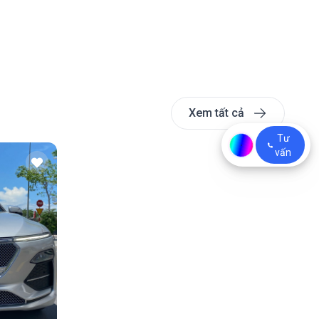
Xem tất cả
Tư
vấn